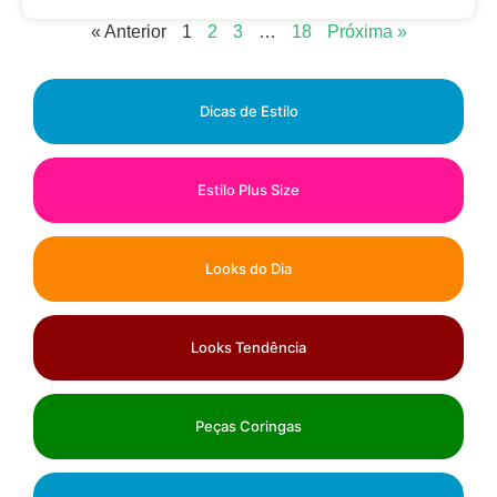
« Anterior
1
2
3
…
18
Próxima »
Dicas de Estilo
Estilo Plus Size
Looks do Dia
Looks Tendência
Peças Coringas