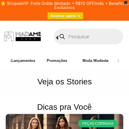
⭐ ShopeeVIP: Frete Grátis Ilimitado + R$10 OFF/mês + Benefícios
X
Exclusivos
Assinar agora →
Lançamentos
Promoções
Moda Modesta
Plus 
Veja os Stories
Dicas pra Você
PEÇAS CORINGAS