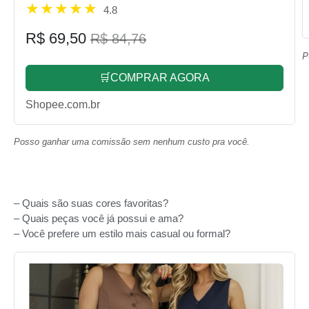
4.8
R$ 69,50
R$ 84,76
P
🛒COMPRAR AGORA
Shopee.com.br
Posso ganhar uma comissão sem nenhum custo pra você.
– Quais são suas cores favoritas?
– Quais peças você já possui e ama?
– Você prefere um estilo mais casual ou formal?