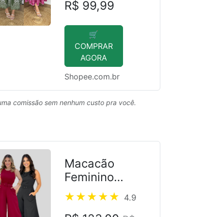
R$ 99,99
🛒
COMPRAR
AGORA
Shopee.com.br
uma comissão sem nenhum custo pra você.
Macacão
Feminino
Pantalona
4.9