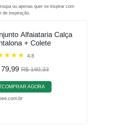
roupa ou apenas quer se inspirar com
e de inspiração.
junto Alfaiataria Calça
ntalona + Colete
4.8
 79,99
R$ 140,33
COMPRAR AGORA
pee.com.br