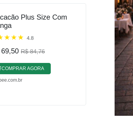
cacão Plus Size Com
nga
4.8
 69,50
R$ 84,76
COMPRAR AGORA
pee.com.br