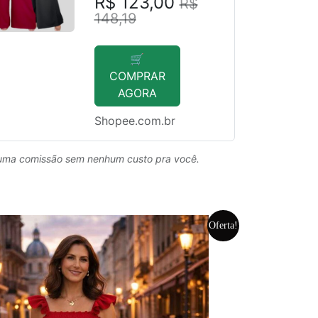
R$ 123,00
R$
148,19
🛒
COMPRAR
AGORA
Shopee.com.br
uma comissão sem nenhum custo pra você.
Oferta!