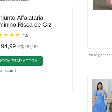
junto Alfaiataria
minino Risca de Giz
4.9
 94,99
R$ 99,99
Posso ganhar 
COMPRAR AGORA
pee.com.br