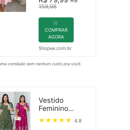
R$
159,98
🛒
COMPRAR
AGORA
Shopee.com.br
uma comissão sem nenhum custo pra você.
Vestido
Feminino
Elegante
4.8
Estampado