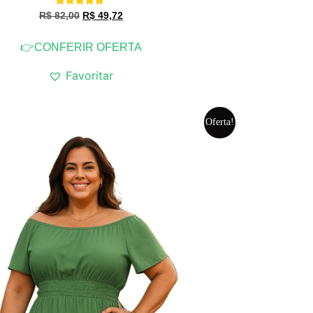
Avaliação
R$
82,00
R$
49,72
5.00
de 5
👉CONFERIR OFERTA
Favoritar
Oferta!