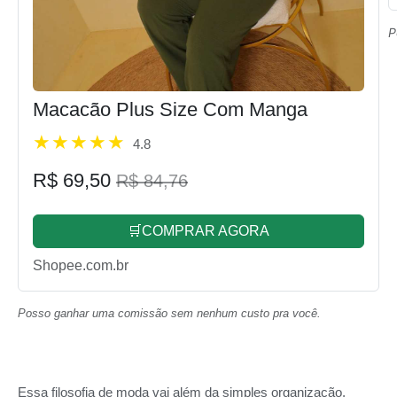
P
Macacão Plus Size Com Manga
4.8
R$ 69,50
R$ 84,76
🛒COMPRAR AGORA
Shopee.com.br
Posso ganhar uma comissão sem nenhum custo pra você.
Essa filosofia de moda vai além da simples organização,