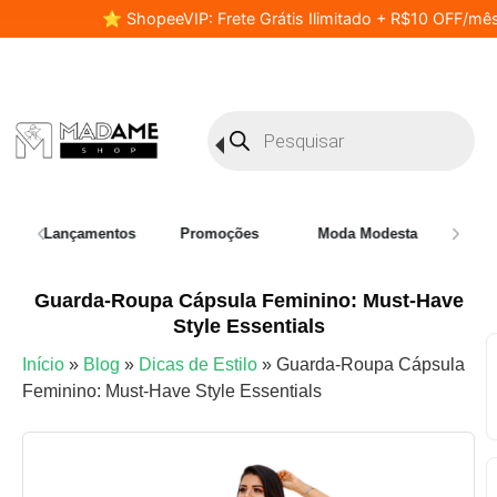
⭐ ShopeeVIP: Frete Grátis Ilimitado + R$10 OFF/mês
Lançamentos
Promoções
Moda Modesta
Plus 
Guarda-Roupa Cápsula Feminino: Must-Have
Style Essentials
Início
»
Blog
»
Dicas de Estilo
»
Guarda-Roupa Cápsula
Feminino: Must-Have Style Essentials