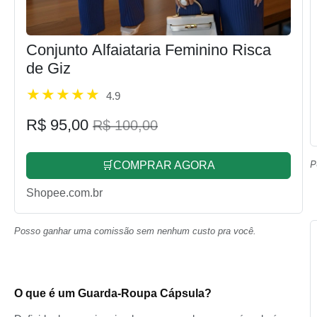
Conjunto Alfaiataria Feminino Risca
de Giz
4.9
R$ 95,00
R$ 100,00
P
🛒COMPRAR AGORA
Shopee.com.br
Posso ganhar uma comissão sem nenhum custo pra você.
O que é um Guarda-Roupa Cápsula?