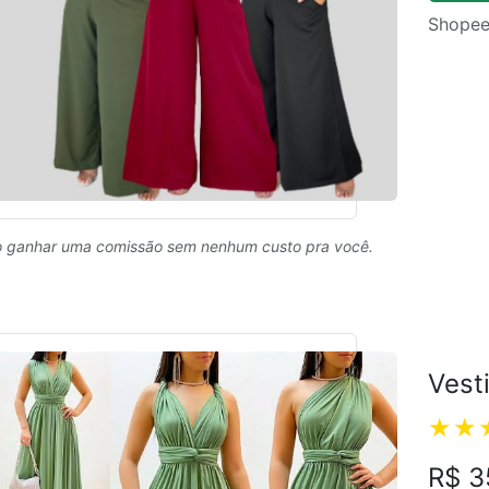
Shopee
 ganhar uma comissão sem nenhum custo pra você.
Vest
R$ 3