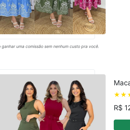
 ganhar uma comissão sem nenhum custo pra você.
Maca
R$ 1