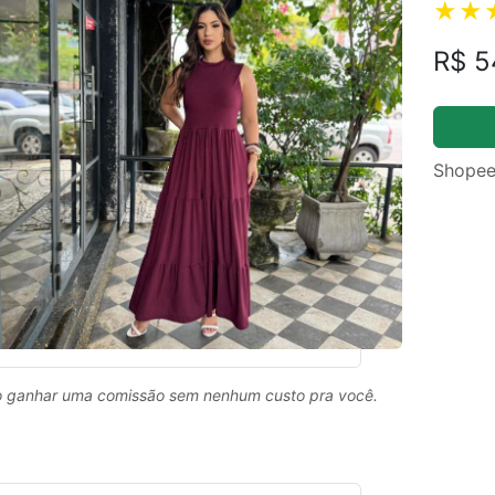
R$ 5
Shopee
 ganhar uma comissão sem nenhum custo pra você.