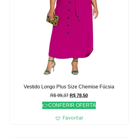
Vestido Longo Plus Size Chemise Fúcsia
R$
99,37
R$
78,50
👉CONFERIR OFERTA
Favoritar