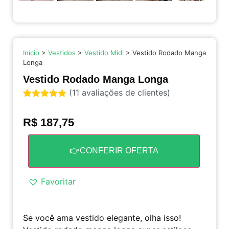
Início
>
Vestidos
>
Vestido Midi
> Vestido Rodado Manga
Longa
Vestido Rodado Manga Longa
(
11
avaliações de clientes)
Avaliado
11
como
4.82
R$
187,75
de 5, com
baseado
em
avaliações
👉CONFERIR OFERTA
de clientes
Favoritar
Se você ama vestido elegante, olha isso!