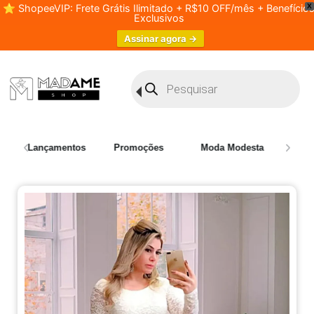
⭐ ShopeeVIP: Frete Grátis Ilimitado + R$10 OFF/mês + Benefício
X
Exclusivos
Assinar agora →
Lançamentos
Promoções
Moda Modesta
Plus 