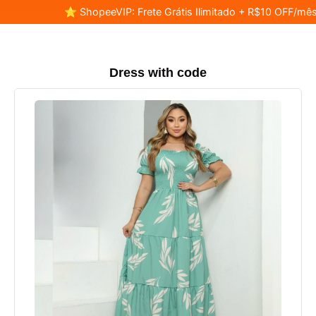
⭐ ShopeeVIP: Frete Grátis Ilimitado + R$10 OFF/mês
Dress with code