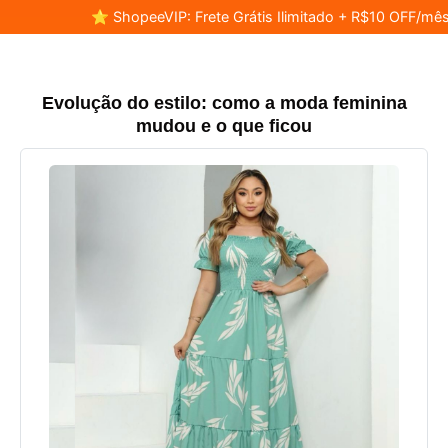
⭐ ShopeeVIP: Frete Grátis Ilimitado + R$10 OFF/mês
Evolução do estilo: como a moda feminina
mudou e o que ficou