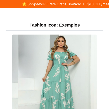
⭐ ShopeeVIP: Frete Grátis Ilimitado + R$10 OFF/mês
Fashion Icon: Exemplos