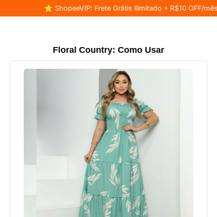
⭐ ShopeeVIP: Frete Grátis Ilimitado + R$10 OFF/mês
Floral Country: Como Usar