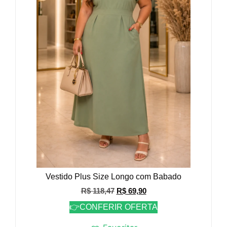
Vestido Plus Size Longo com Babado
R$
118,47
R$
69,90
👉CONFERIR OFERTA