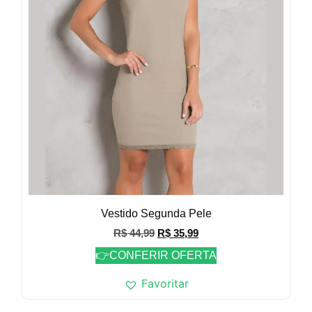
Vestido Segunda Pele
R$
44,99
R$
35,99
👉CONFERIR OFERTA
Favoritar