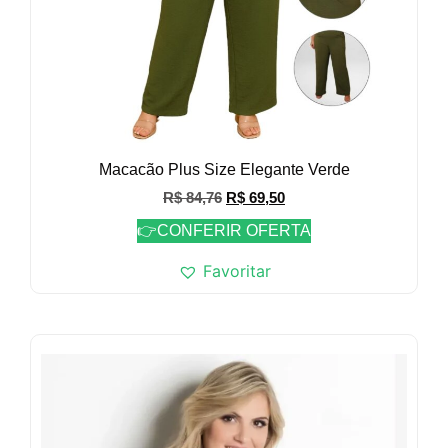
Macacão Plus Size Elegante Verde
R$
84,76
R$
69,50
👉CONFERIR OFERTA
Favoritar