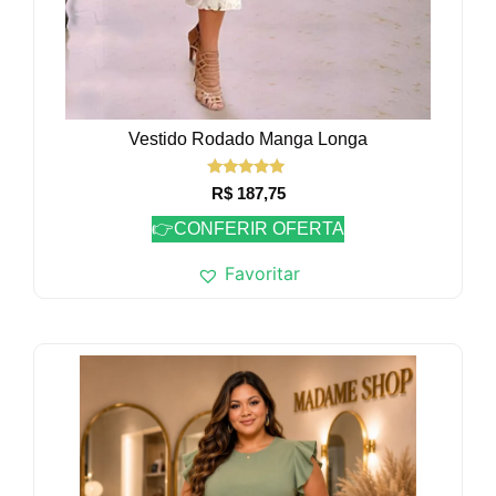
Vestido Rodado Manga Longa
Avaliação
R$
187,75
4.82
de 5
👉CONFERIR OFERTA
Favoritar