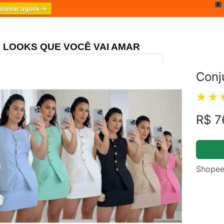
X
ssinar agora →
LOOKS QUE VOCÊ VAI AMAR
Conj
ongo Três Marias
4.8
R$ 7
Shopee
m.br