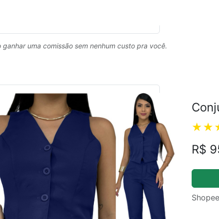
 ganhar uma comissão sem nenhum custo pra você.
Conj
R$ 9
Shopee
ual