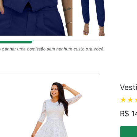
 ganhar uma comissão sem nenhum custo pra você.
Vest
R$ 1