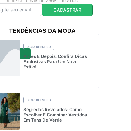
Junte-se a mais de 26681 pessoas
CADASTRAR
TENDÊNCIAS DA MODA
DICAS DE ESTILO
Antes E Depois: Confira Dicas
Exclusivas Para Um Novo
Estilo!
DICAS DE ESTILO
Segredos Revelados: Como
Escolher E Combinar Vestidos
Em Tons De Verde