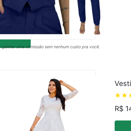
 ganhar uma comissão sem nenhum custo pra você.
Vest
R$ 1