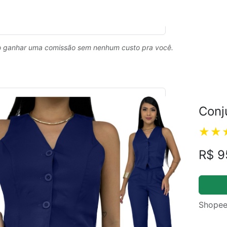
 ganhar uma comissão sem nenhum custo pra você.
Conj
R$ 9
Shopee
ual