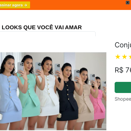
X
ssinar agora →
LOOKS QUE VOCÊ VAI AMAR
Conj
ongo Três Marias
4.8
R$ 7
Shopee
m.br