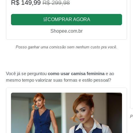
R$ 149,99
R$ 299,98
🛒COMPRAR AGORA
Shopee.com.br
Posso ganhar uma comissão sem nenhum custo pra você.
Você já se perguntou
como usar camisa feminina
e ao
mesmo tempo valorizar suas formas e estilo pessoal?
P