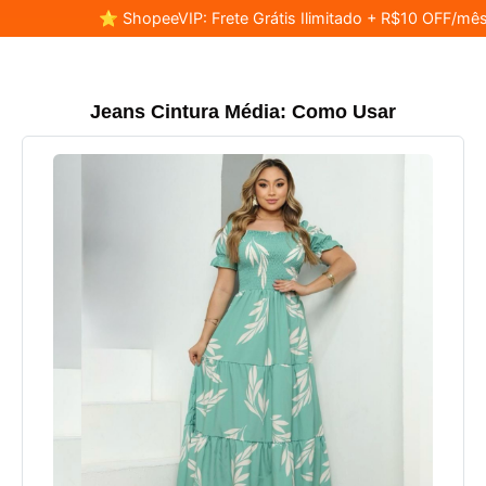
⭐ ShopeeVIP: Frete Grátis Ilimitado + R$10 OFF/mês
Jeans Cintura Média: Como Usar