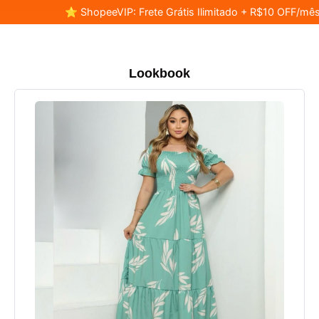
⭐ ShopeeVIP: Frete Grátis Ilimitado + R$10 OFF/mês
Lookbook