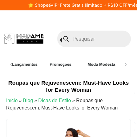
⭐ ShopeeVIP: Frete Grátis Ilimitado + R$10 OFF/mês
Lançamentos
Promoções
Moda Modesta
Plus 
Roupas que Rejuvenescem: Must-Have Looks
for Every Woman
Início
»
Blog
»
Dicas de Estilo
»
Roupas que
Rejuvenescem: Must-Have Looks for Every Woman