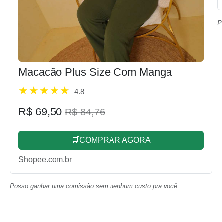
P
Macacão Plus Size Com Manga
4.8
R$ 69,50
R$ 84,76
🛒COMPRAR AGORA
Shopee.com.br
Posso ganhar uma comissão sem nenhum custo pra você.