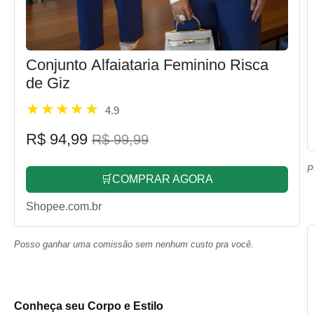
Conjunto Alfaiataria Feminino Risca
de Giz
4.9
R$ 94,99
R$ 99,99
P
🛒COMPRAR AGORA
Shopee.com.br
Posso ganhar uma comissão sem nenhum custo pra você.
Conheça seu Corpo e Estilo