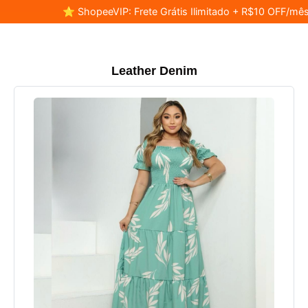
⭐ ShopeeVIP: Frete Grátis Ilimitado + R$10 OFF/mês
Leather Denim