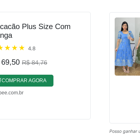
cacão Plus Size Com
nga
4.8
 69,50
R$ 84,76
COMPRAR AGORA
pee.com.br
Posso ganhar 