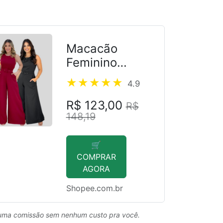
Macacão
Feminino
Pantalona
4.9
R$ 123,00
R$
148,19
🛒
COMPRAR
AGORA
Shopee.com.br
uma comissão sem nenhum custo pra você.