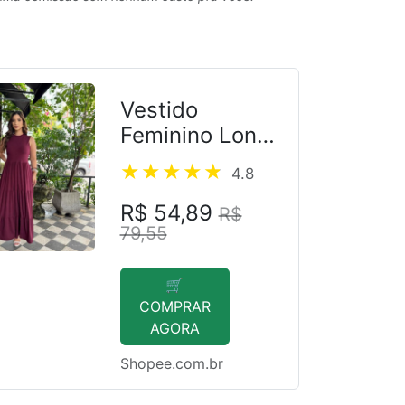
Vestido
Feminino Longo
Suede
4.8
R$ 54,89
R$
79,55
🛒
COMPRAR
AGORA
Shopee.com.br