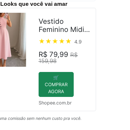
Looks que você vai amar
Vestido
Feminino Midi
Alfaiataria
4.9
R$ 79,99
R$
159,98
🛒
COMPRAR
AGORA
Shopee.com.br
uma comissão sem nenhum custo pra você.