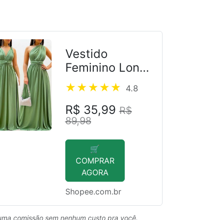
Vestido
Feminino Longo
MultiFormas
4.8
R$ 35,99
R$
89,98
🛒
COMPRAR
AGORA
Shopee.com.br
uma comissão sem nenhum custo pra você.