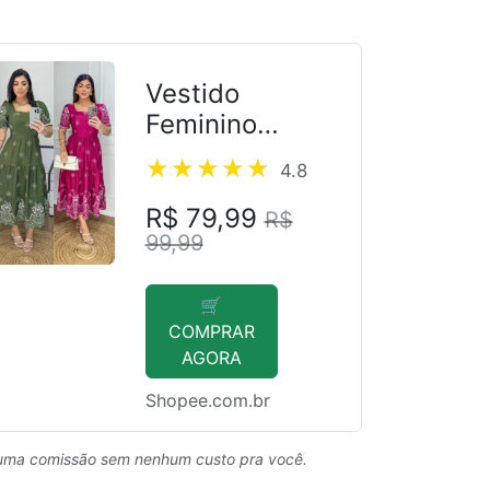
Vestido
Feminino
Elegante
4.8
Estampado
R$ 79,99
R$
99,99
🛒
COMPRAR
AGORA
Shopee.com.br
uma comissão sem nenhum custo pra você.