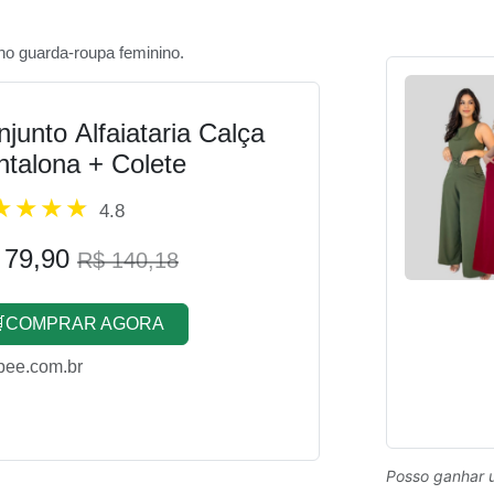
no guarda-roupa feminino.
junto Alfaiataria Calça
ntalona + Colete
4.8
 79,90
R$ 140,18
COMPRAR AGORA
pee.com.br
Posso ganhar 