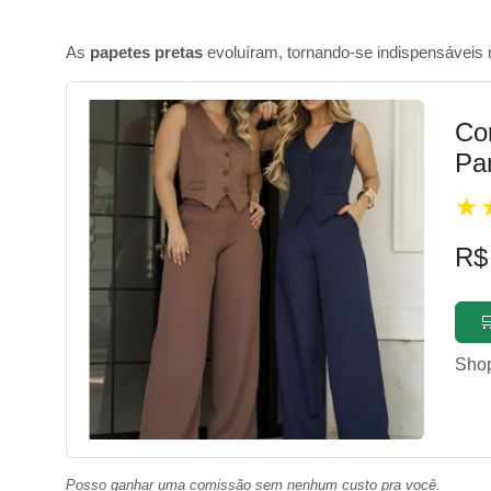
As
papetes pretas
evoluíram, tornando-se indispensáveis 
Con
Pa
R$

Sho
Posso ganhar uma comissão sem nenhum custo pra você.