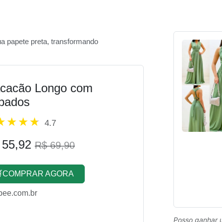
sua papete preta, transformando
cacão Longo com
bados
4.7
 55,92
R$ 69,90
COMPRAR AGORA
pee.com.br
Posso ganhar 