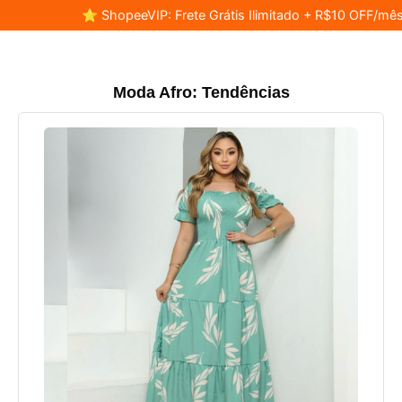
⭐ ShopeeVIP: Frete Grátis Ilimitado + R$10 OFF/mês
Moda Afro: Tendências