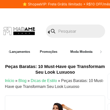
⭐ ShopeeVIP: Frete Grátis Ilimitado + R$10 OFF/mês
Lançamentos
Promoções
Moda Modesta
Plus 
Peças Baratas: 10 Must-Have que Transformam
Seu Look Luxuoso
Início
»
Blog
»
Dicas de Estilo
»
Peças Baratas: 10 Must-
Have que Transformam Seu Look Luxuoso