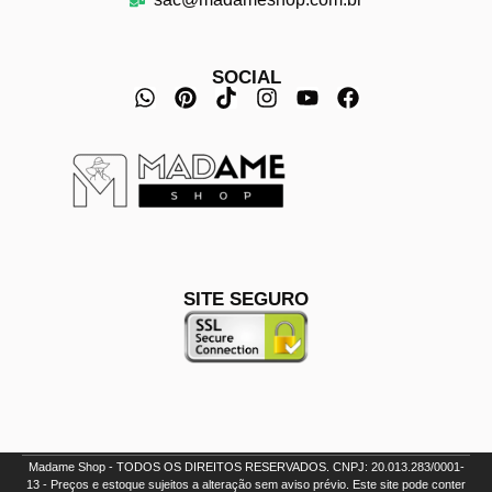
SOCIAL
SITE SEGURO
Madame Shop - TODOS OS DIREITOS RESERVADOS. CNPJ: 20.013.283/0001-
13 - Preços e estoque sujeitos a alteração sem aviso prévio. Este site pode conter