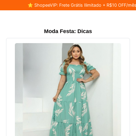
⭐ ShopeeVIP: Frete Grátis Ilimitado + R$10 OFF/mês
Moda Festa: Dicas