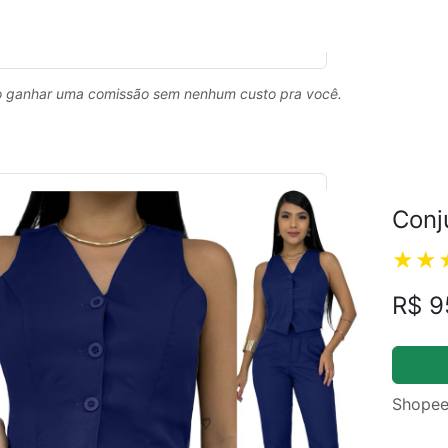
 ganhar uma comissão sem nenhum custo pra você.
Conj
R$ 9
Shopee
ual