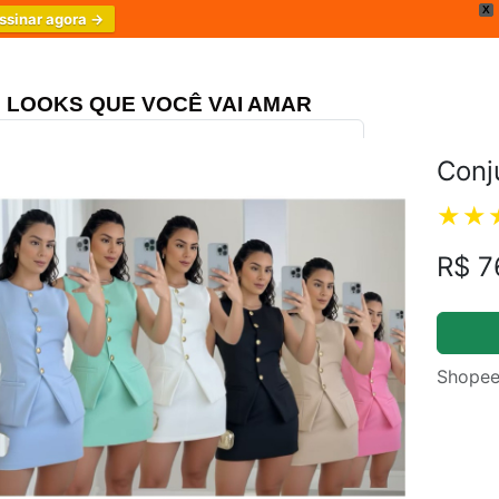
X
ssinar agora →
LOOKS QUE VOCÊ VAI AMAR
Conj
ongo Três Marias
4.8
R$ 7
Shopee
m.br