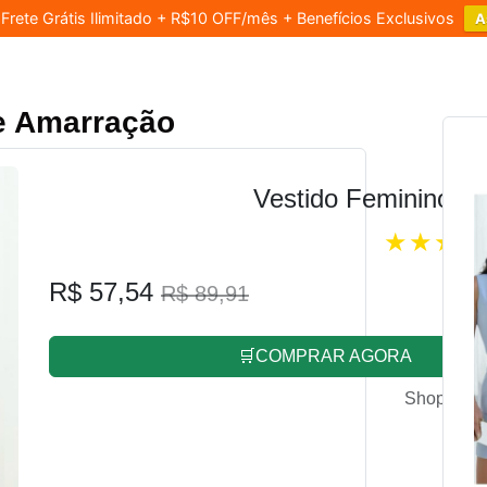
rete Grátis Ilimitado + R$10 OFF/mês + Benefícios Exclusivos
A
e Amarração
Vestido Feminino L
R$ 57,54
R$ 89,91
🛒COMPRAR AGORA
Shopee.co