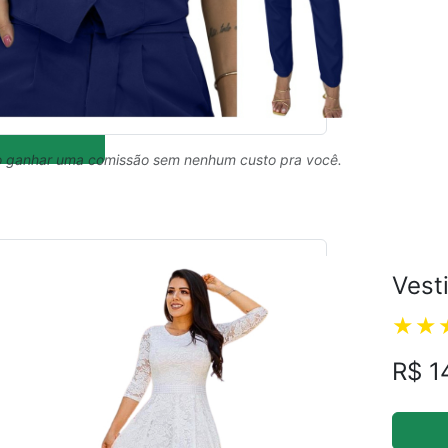
 ganhar uma comissão sem nenhum custo pra você.
Vest
R$ 1