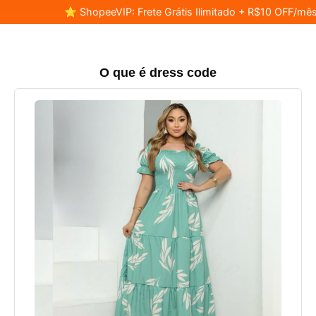
⭐ ShopeeVIP: Frete Grátis Ilimitado + R$10 OFF/mês
O que é dress code