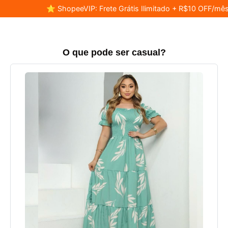
⭐ ShopeeVIP: Frete Grátis Ilimitado + R$10 OFF/mês
O que pode ser casual?