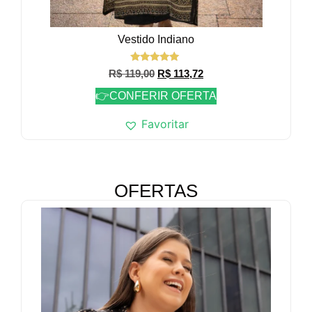
Vestido Indiano
Avaliação
R$
119,00
R$
113,72
5.00
de 5
👉CONFERIR OFERTA
Favoritar
OFERTAS