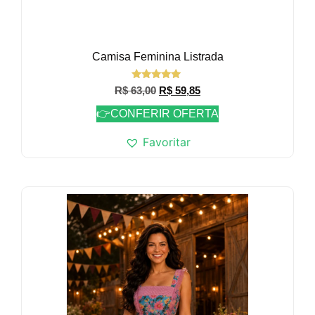
Camisa Feminina Listrada
Avaliação
R$
63,00
R$
59,85
5.00
de 5
👉CONFERIR OFERTA
Favoritar