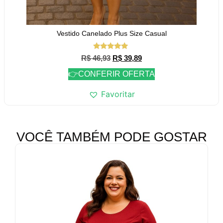
Vestido Canelado Plus Size Casual
Avaliação
R$
46,93
R$
39,89
5.00
de 5
👉CONFERIR OFERTA
Favoritar
VOCÊ TAMBÉM PODE GOSTAR