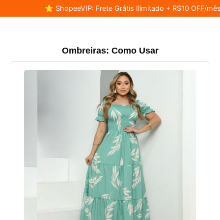
⭐ ShopeeVIP: Frete Grátis Ilimitado + R$10 OFF/mês
Ombreiras: Como Usar