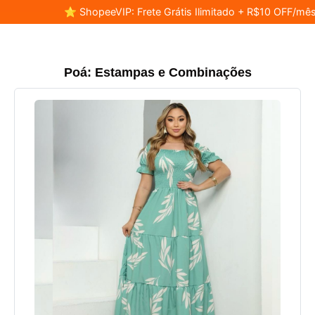
⭐ ShopeeVIP: Frete Grátis Ilimitado + R$10 OFF/mês
Poá: Estampas e Combinações