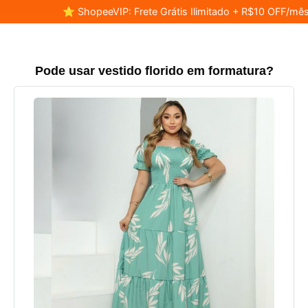
⭐ ShopeeVIP: Frete Grátis Ilimitado + R$10 OFF/mês
Pode usar vestido florido em formatura?