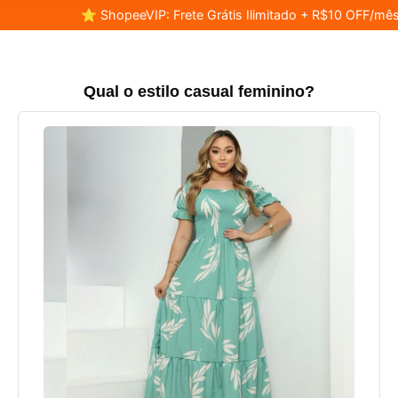
⭐ ShopeeVIP: Frete Grátis Ilimitado + R$10 OFF/mês
Qual o estilo casual feminino?