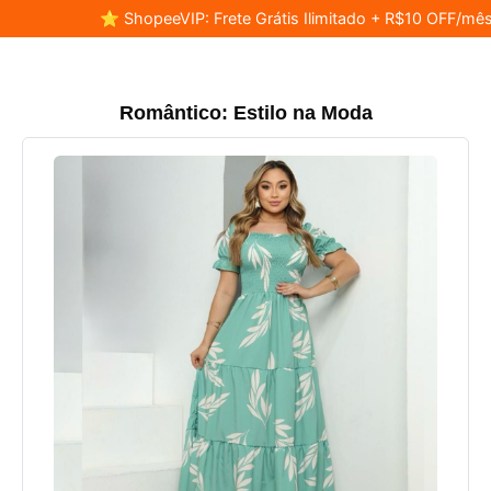
⭐ ShopeeVIP: Frete Grátis Ilimitado + R$10 OFF/mês
Romântico: Estilo na Moda