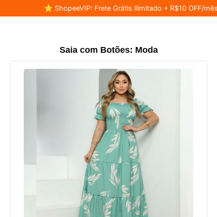
⭐ ShopeeVIP: Frete Grátis Ilimitado + R$10 OFF/mês
Saia com Botões: Moda