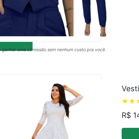
 ganhar uma comissão sem nenhum custo pra você.
Vest
R$ 1