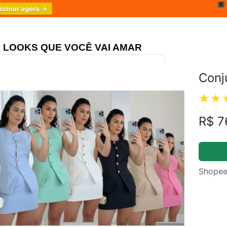
X
ssinar agora →
LOOKS QUE VOCÊ VAI AMAR
Conj
ongo Três Marias
4.8
R$ 7
Shopee
m.br