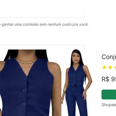
 ganhar uma comissão sem nenhum custo pra você.
Conj
R$ 9
Shopee
ual