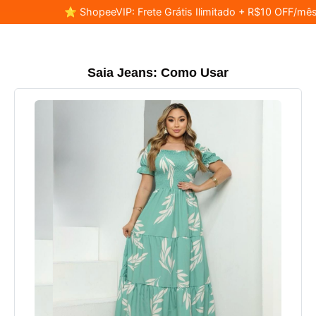
⭐ ShopeeVIP: Frete Grátis Ilimitado + R$10 OFF/mês
Saia Jeans: Como Usar