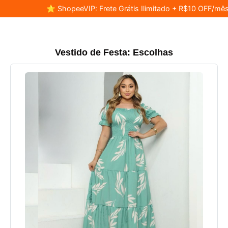
⭐ ShopeeVIP: Frete Grátis Ilimitado + R$10 OFF/mês
Vestido de Festa: Escolhas