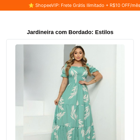
⭐ ShopeeVIP: Frete Grátis Ilimitado + R$10 OFF/mês
Jardineira com Bordado: Estilos