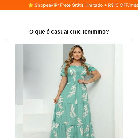
⭐ ShopeeVIP: Frete Grátis Ilimitado + R$10 OFF/mês
O que é casual chic feminino?