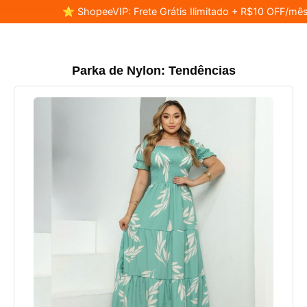
⭐ ShopeeVIP: Frete Grátis Ilimitado + R$10 OFF/mês
Parka de Nylon: Tendências