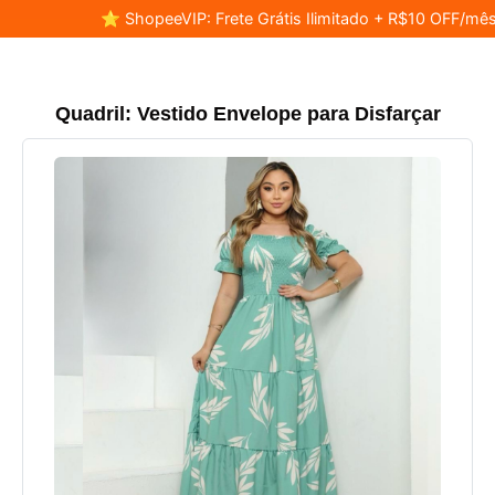
⭐ ShopeeVIP: Frete Grátis Ilimitado + R$10 OFF/mês
Quadril: Vestido Envelope para Disfarçar