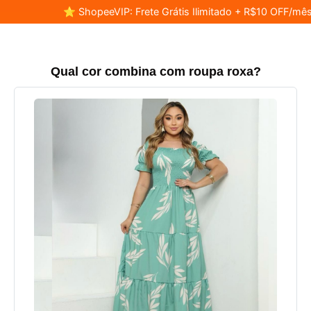
⭐ ShopeeVIP: Frete Grátis Ilimitado + R$10 OFF/mês
Qual cor combina com roupa roxa?