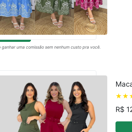
 ganhar uma comissão sem nenhum custo pra você.
Maca
R$ 1