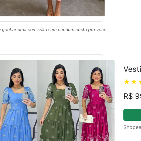
 ganhar uma comissão sem nenhum custo pra você.
Vest
R$ 9
Shopee
ual