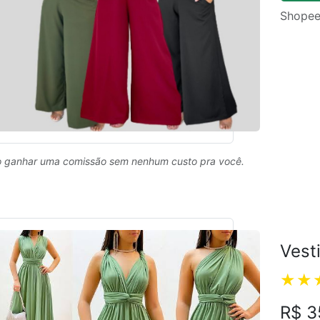
Shopee
 ganhar uma comissão sem nenhum custo pra você.
Vest
R$ 3