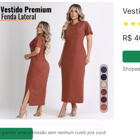
Vest
R$ 4
Shopee
 ganhar uma comissão sem nenhum custo pra você.