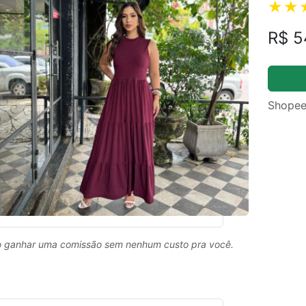
R$ 5
Shopee
 ganhar uma comissão sem nenhum custo pra você.