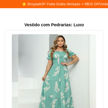
⭐ ShopeeVIP: Frete Grátis Ilimitado + R$10 OFF/mês
Vestido com Pedrarias: Luxo