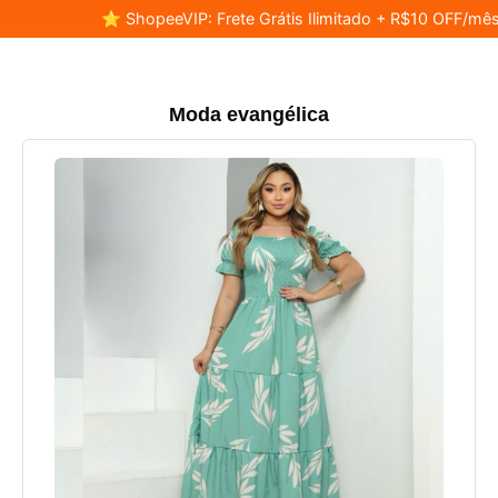
⭐ ShopeeVIP: Frete Grátis Ilimitado + R$10 OFF/mês
Moda evangélica